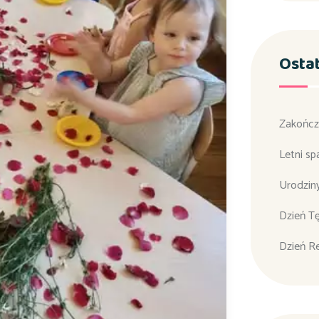
Osta
Zakończ
Letni sp
Urodzin
Dzień T
Dzień R