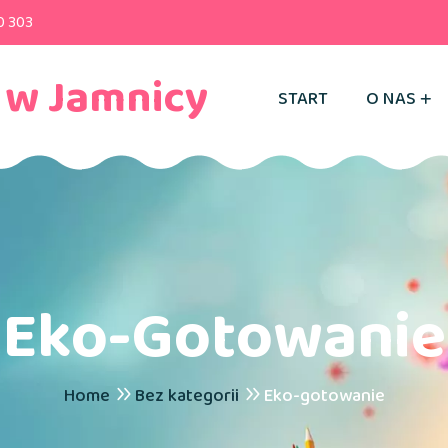
0 303
 w Jamnicy
START
O NAS
Eko-Gotowanie
Home
Bez kategorii
Eko-gotowanie