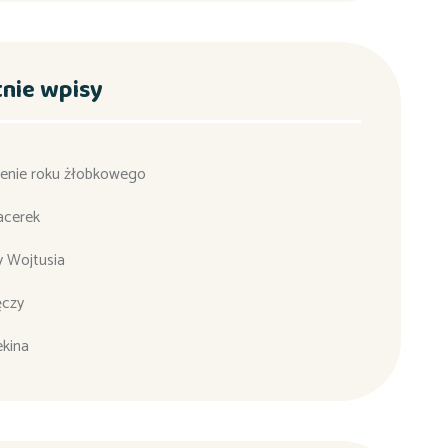
tnie wpisy
enie roku żłobkowego
acerek
y Wojtusia
ęczy
ekina