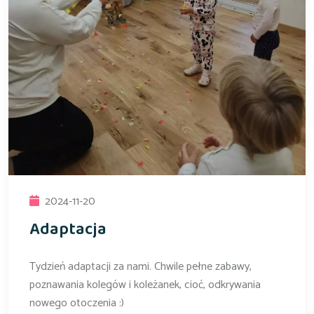
2024-11-20
Adaptacja
Tydzień adaptacji za nami. Chwile pełne zabawy,
poznawania kolegów i koleżanek, cioć, odkrywania
nowego otoczenia :)