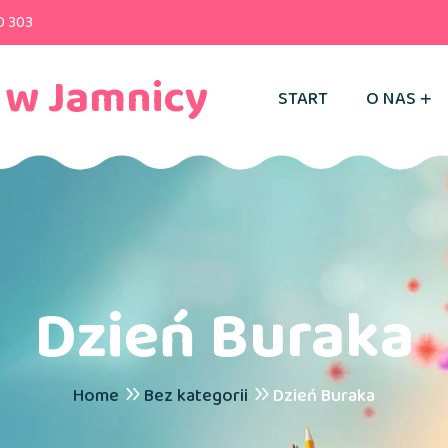
0 303
 w Jamnicy
START
O NAS
Dzień Buraka
Home
Bez kategorii
Dzień Buraka