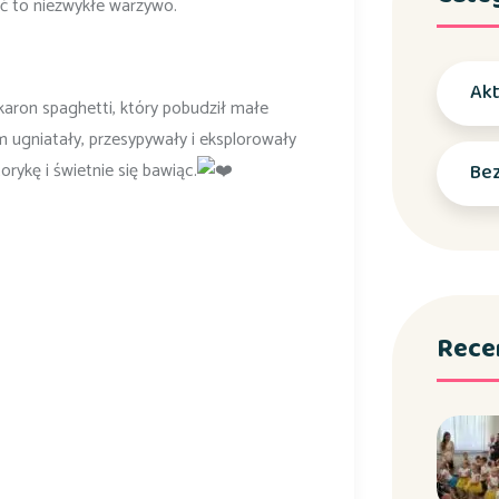
eć to niezwykłe warzywo.
Akt
karon spaghetti, który pobudził małe
m ugniatały, przesypywały i eksplorowały
rykę i świetnie się bawiąc.
Bez
Rece