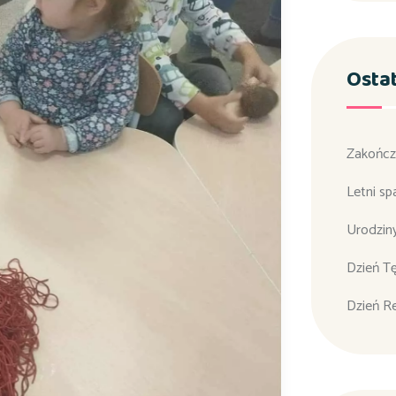
Osta
Zakończ
Letni sp
Urodzin
Dzień T
Dzień R