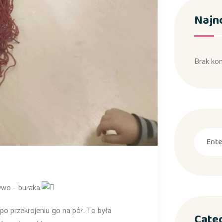
Najn
Brak ko
wo – buraka.
po przekrojeniu go na pół. To była
Cate