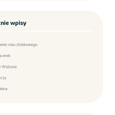
tnie wpisy
enie roku żłobkowego
acerek
y Wojtusia
ęczy
ekina