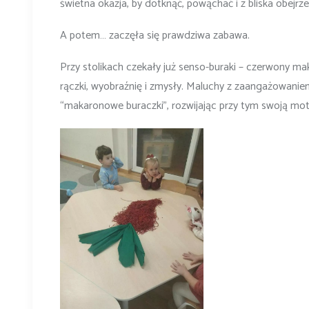
świetna okazja, by dotknąć, powąchać i z bliska obejrz
A potem… zaczęła się prawdziwa zabawa.
Przy stolikach czekały już senso-buraki – czerwony ma
rączki, wyobraźnię i zmysły. Maluchy z zaangażowanie
“makaronowe buraczki”, rozwijając przy tym swoją moto