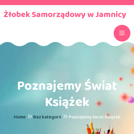
Żłobek Samorządowy w Jamnicy
Poznajemy Świat
Książek
Home
Bez kategorii
Poznajemy świat książek