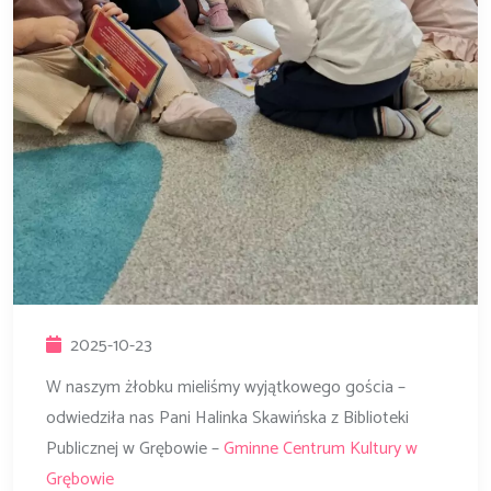
2025-10-23
W naszym żłobku mieliśmy wyjątkowego gościa –
odwiedziła nas Pani Halinka Skawińska z Biblioteki
Publicznej w Grębowie –
Gminne Centrum Kultury w
Grębowie