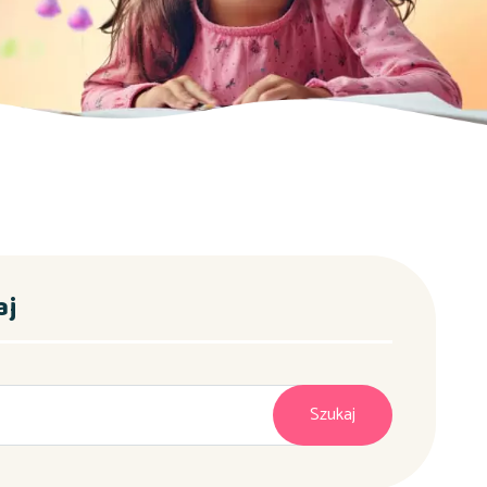
aj
Szukaj