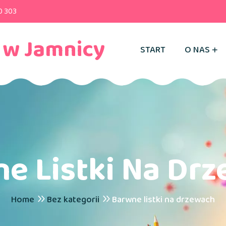
0 303
 w Jamnicy
START
O NAS
e Listki Na Dr
Home
Bez kategorii
Barwne listki na drzewach