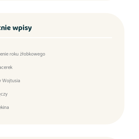
tnie wpisy
enie roku żłobkowego
acerek
y Wojtusia
ęczy
ekina