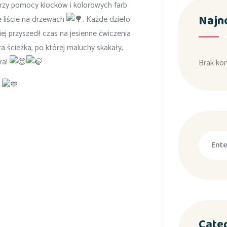
przy pomocy klocków i kolorowych farb
Najn
e liście na drzewach
. Każde dzieło
ej przyszedł czas na jesienne ćwiczenia
 ścieżka, po której maluchy skakały,
ra!
Brak ko
!
Cate