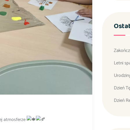
Osta
Zakończ
Letni sp
Urodzin
Dzień T
Dzień R
ej atmosferze