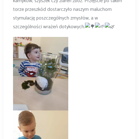
kamyków, szyszek czy ziaren zbóż. Przejście po takim
torze przeszkód dostarczyło naszym maluchom
stymulację poszczególnych zmysłów, a w
szczególności wrażeń dotykowych.