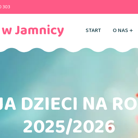
0 303
 w Jamnicy
START
O NAS
A DZIECI NA R
2025/2026