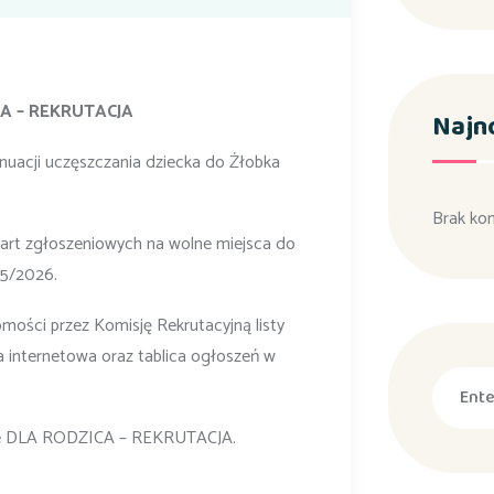
CA – REKRUTACJA
Najn
ynuacji uczęszczania dziecka do Żłobka
Brak ko
kart zgłoszeniowych na wolne miejsca do
25/2026.
mości przez Komisję Rekrutacyjną listy
na internetowa oraz tablica ogłoszeń w
ce DLA RODZICA – REKRUTACJA.