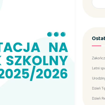
Osta
Zakończ
Letni sp
Urodzin
Dzień T
Dzień R