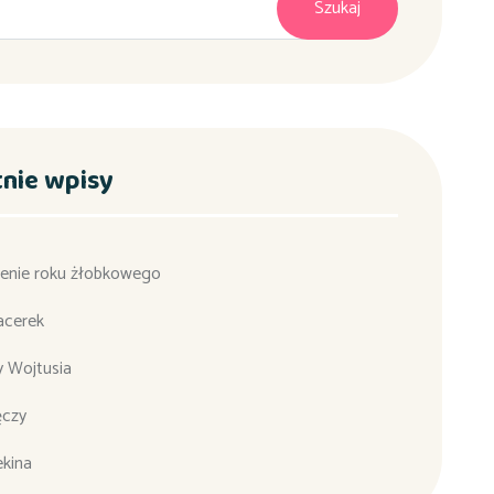
Szukaj
tnie wpisy
enie roku żłobkowego
acerek
y Wojtusia
ęczy
ekina