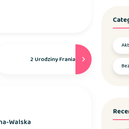
Cate
Akt
2 Urodziny Frania
Bez
Rece
na-Walska